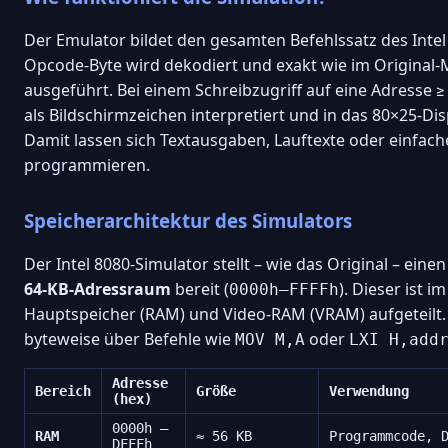
Der Emulator bildet den gesamten Befehlssatz des Intel
Opcode-Byte wird dekodiert und exakt wie im Original
ausgeführt. Bei einem Schreibzugriff auf eine Adresse ≥
als Bildschirmzeichen interpretiert und in das 80×25-Di
Damit lassen sich Textausgaben, Lauftexte oder einfac
programmieren.
Speicherarchitektur des Simulators
Der Intel 8080-Simulator stellt – wie das Original – 
64-KB-Adressraum
bereit (
). Dieser ist i
0000h–FFFFh
Hauptspeicher (RAM) und Video-RAM (VRAM) aufgeteilt. D
byteweise über Befehle wie
oder
MOV M,A
LXI H,add
Adresse
Bereich
Größe
Verwendung
(hex)
0000h –
RAM
≈ 56 KB
Programmcode, 
DFFFh