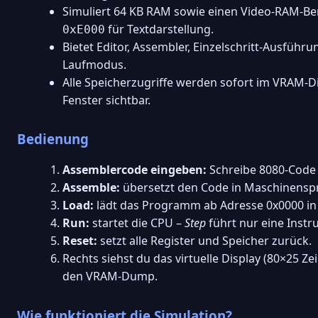
Simuliert 64 KB RAM sowie einen Video-RAM-Be
für Textdarstellung.
0xE000
Bietet Editor, Assembler, Einzelschritt-Ausführ
Laufmodus.
Alle Speicherzugriffe werden sofort im VRAM-
Fenster sichtbar.
Bedienung
Assemblercode eingeben:
Schreibe 8080-Code i
Assemble:
übersetzt den Code in Maschinensp
Load:
lädt das Programm ab Adresse 0x0000 in 
Run:
startet die CPU –
Step
führt nur eine Instr
Reset:
setzt alle Register und Speicher zurück.
Rechts siehst du das virtuelle Display (80×25 Z
den VRAM-Dump.
Wie funktioniert die Simulation?