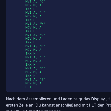
        MVI A, 'O'

        MOV M, A

        INX H

        MVI A, ' '

        MOV M, A

        INX H

        MVI A, 'W'

        MOV M, A

        INX H

        MVI A, 'O'

        MOV M, A

        INX H

        MVI A, 'R'

        MOV M, A

        INX H

        MVI A, 'L'

        MOV M, A

        INX H

        MVI A, 'D'

        MOV M, A

        INX H

        MVI A, '!'

        MOV M, A

Nach dem Assemblieren und Laden zeigt das Display „
ersten Zeile an. Du kannst anschließend mit
den Pro
HLT