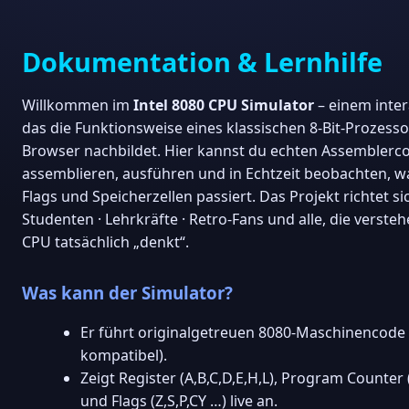
Dokumentation & Lernhilfe
Willkommen im
Intel 8080 CPU Simulator
– einem inte
das die Funktionsweise eines klassischen 8-Bit-Prozesso
Browser nachbildet. Hier kannst du echten Assemblerco
assemblieren, ausführen und in Echtzeit beobachten, wa
Flags und Speicherzellen passiert. Das Projekt richtet si
Studenten · Lehrkräfte · Retro-Fans und alle, die versteh
CPU tatsächlich „denkt“.
Was kann der Simulator?
Er führt originalgetreuen 8080-Maschinencode
kompatibel).
Zeigt Register (A,B,C,D,E,H,L), Program Counter 
und Flags (Z,S,P,CY …) live an.