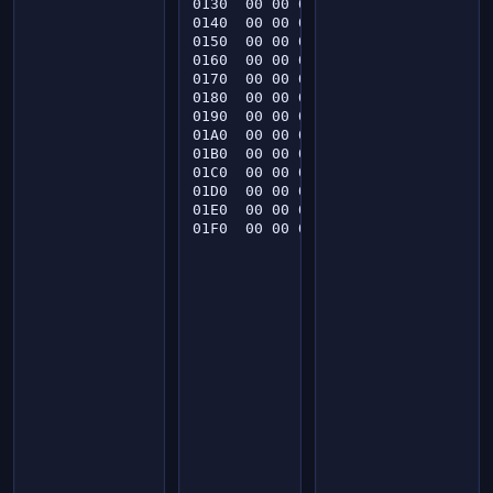
0130  00 00 00 00 00 00 00 00 00 0
0140  00 00 00 00 00 00 00 00 00 0
0150  00 00 00 00 00 00 00 00 00 0
0160  00 00 00 00 00 00 00 00 00 0
0170  00 00 00 00 00 00 00 00 00 0
0180  00 00 00 00 00 00 00 00 00 0
0190  00 00 00 00 00 00 00 00 00 0
01A0  00 00 00 00 00 00 00 00 00 0
01B0  00 00 00 00 00 00 00 00 00 0
01C0  00 00 00 00 00 00 00 00 00 0
01D0  00 00 00 00 00 00 00 00 00 0
01E0  00 00 00 00 00 00 00 00 00 0