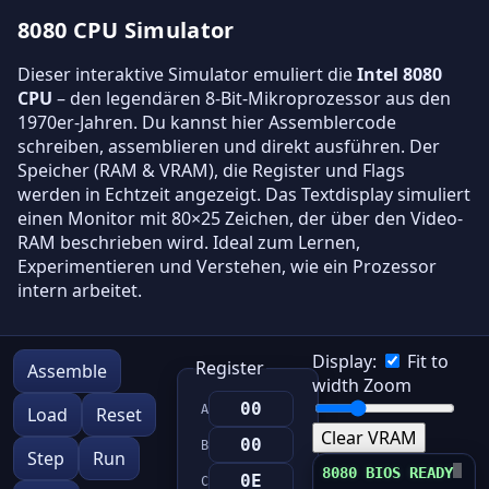
8080 CPU Simulator
Dieser interaktive Simulator emuliert die
Intel 8080
CPU
– den legendären 8-Bit-Mikroprozessor aus den
1970er-Jahren. Du kannst hier Assemblercode
schreiben, assemblieren und direkt ausführen. Der
Speicher (RAM & VRAM), die Register und Flags
werden in Echtzeit angezeigt. Das Textdisplay simuliert
einen Monitor mit 80×25 Zeichen, der über den Video-
RAM beschrieben wird. Ideal zum Lernen,
Experimentieren und Verstehen, wie ein Prozessor
intern arbeitet.
Display:
Fit to
Register
Assemble
width
Zoom
A
Load
Reset
Clear VRAM
B
Step
Run
8
0
8
0
B
I
O
S
R
E
A
D
Y
C