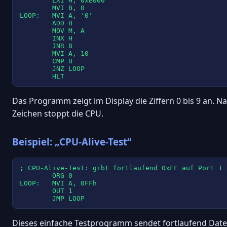
        LXI H, 0xE000

        MVI B, 0

LOOP:   MVI A, '0'

        ADD B

        MOV M, A

        INX H

        INR B

        MVI A, 10

        CMP B

        JNZ LOOP

Das Programm zeigt im Display die Ziffern 0 bis 9 an. N
Zeichen stoppt die CPU.
Beispiel: „CPU-Alive-Test“
; CPU-Alive-Test: gibt fortlaufend 0xFF auf Port 1 a
        ORG 0

LOOP:   MVI A, 0FFh

        OUT 1

Dieses einfache Testprogramm sendet fortlaufend Daten