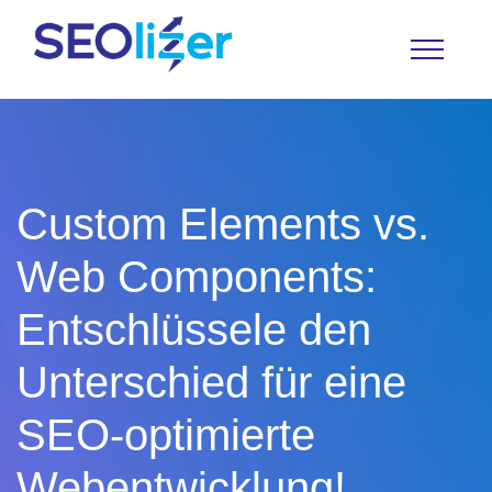
Custom Elements vs.
Web Components:
Entschlüssele den
Unterschied für eine
Übersicht zu unseren kostenlosen Tools
Reverse- IP- Lookup
SEO-optimierte
Forwarder Lookup
Webentwicklung!