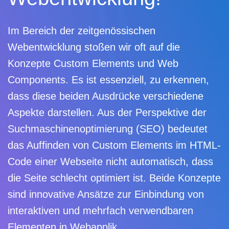
Forwarder Lookup
ETag-Checker
Im Bereich der zeitgenössischen
Sitemap-Checker
Webentwicklung stoßen wir oft auf die
DSGVO-Check (Google Fonts)
Konzepte Custom Elements und Web
SEO-Newsletter
Components. Es ist essenziell, zu erkennen,
dass diese beiden Ausdrücke verschiedene
Aspekte darstellen. Aus der Perspektive der
New
Suchmaschinenoptimierung (SEO) bedeutet
das Auffinden von Custom Elements im HTML-
Code einer Webseite nicht automatisch, dass
die Seite schlecht optimiert ist. Beide Konzepte
sind innovative Ansätze zur Einbindung von
interaktiven und mehrfach verwendbaren
Elementen in Webapplik