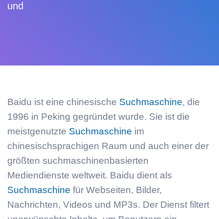
Forwarder Lookup
und
ETag-Checker
Sitemap-Checker
DSGVO-Check (Google Fonts)
SEO-Newsletter
Baidu ist eine chinesische
Suchmaschine
, die
New
1996 in Peking gegründet wurde. Sie ist die
meistgenutzte
Suchmaschine
im
chinesischsprachigen Raum und auch einer der
größten suchmaschinenbasierten
Mediendienste weltweit. Baidu dient als
Suchmaschine
für Webseiten, Bilder,
Nachrichten, Videos und MP3s. Der Dienst filtert