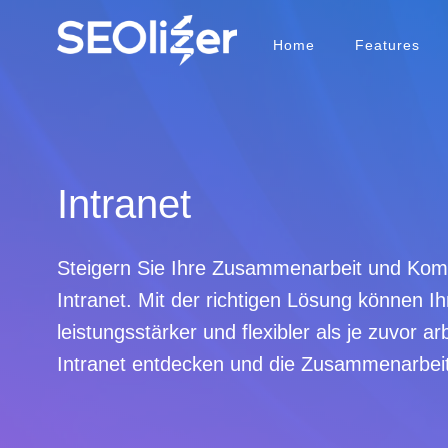
Home
Features
Unsere Ressourcen
OnPage- SEO- Funktionen
Hier findest Du nützliche Tools, Informationen 
Nutze den SEOLizer um Deine Rankings nachha
Intranet
KOSTENLOSE TOOLS
FUNKTIONSUMFANG
IPv6-Check
OnPage- Analysen, Fehlerberichte & Hinweise
Sitemap-Checker
Domainüberwachung: Performance, Produkt-
Steigern Sie Ihre Zusammenarbeit und Kom
ETag-Checker
Schnelltest für einzelne URLs
Intranet. Mit der richtigen Lösung können Ihr
Domaininformationen
Reverse-IP-Lookup
leistungsstärker und flexibler als je zuvor ar
Forwarder Lookup
Intranet entdecken und die Zusammenarbeit 
Compliance Check
NameServer-Service (Freie DNS)