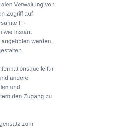
tralen Verwaltung von
n Zugriff auf
esamte IT-
 wie Instant
e angeboten werden.
estalten.
nformationsquelle für
 und andere
llen und
itern den Zugang zu
Gegensatz zum