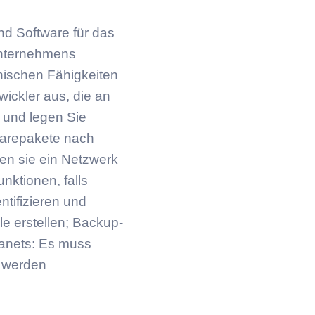
nd Software für das
 Unternehmens
nischen Fähigkeiten
wickler aus, die an
t und legen Sie
warepakete nach
ten sie ein Netzwerk
nktionen, falls
ntifizieren und
e erstellen; Backup-
ranets: Es muss
n werden